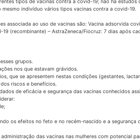
entes tipos de vacinas contra a covid-19; não há estudo
mesmo indivíduo vários tipos vacinas contra a covid-19.
s associada ao uso de vacinas são: Vacina adsorvida covid
-19 (recombinante) – AstraZeneca/Fiocruz: 7 dias após ca
nesses grupos.
ações nos que estavam grávidos.
ios, que se apresentem nestas condições (gestantes, lactan
dos riscos e benefícios.
 dados de eficácia e segurança das vacinas conhecidos a
iderar:
de;
indo os efeitos no feto e no recém-nascido e a segurança 
a administração das vacinas nas mulheres com potencial pa