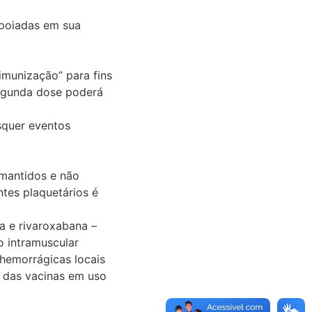
apoiadas em sua
imunização” para fins
segunda dose poderá
squer eventos
 mantidos e não
tes plaquetários é
a e rivaroxabana –
o intramuscular
 hemorrágicas locais
a das vacinas em uso