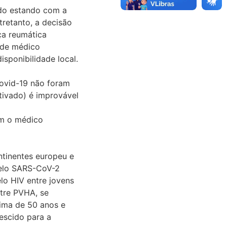
ado estando com a
retanto, a decisão
ça reumática
 de médico
sponibilidade local.
covid-19 não foram
tivado) é improvável
om o médico
tinentes europeu e
pelo SARS-CoV-2
lo HIV entre jovens
ntre PVHA, se
ima de 50 anos e
escido para a