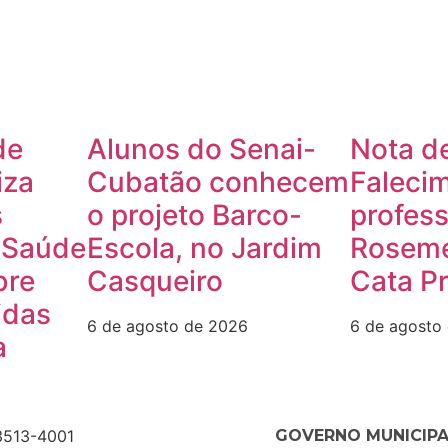
de
Alunos do Senai-
Nota de
iza
Cubatão conhecem
Faleci
s
o projeto Barco-
profes
 Saúde
Escola, no Jardim
Roseme
bre
Casqueiro
Cata Pr
idas
6 de agosto de 2026
6 de agosto
a
3513-4001
GOVERNO MUNICIP