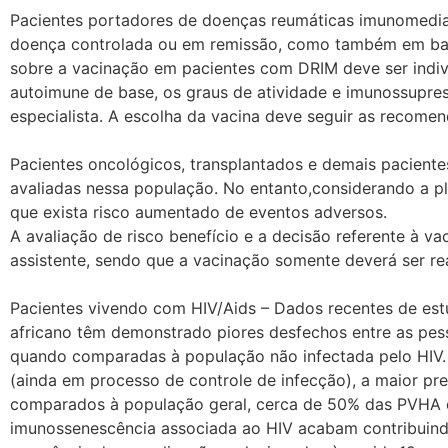
Pacientes portadores de doenças reumáticas imunomedia
doença controlada ou em remissão, como também em bai
sobre a vacinação em pacientes com DRIM deve ser indivi
autoimune de base, os graus de atividade e imunossupre
especialista. A escolha da vacina deve seguir as recomen
Pacientes oncológicos, transplantados e demais paciente
avaliadas nessa população. No entanto,considerando a pla
que exista risco aumentado de eventos adversos.
A avaliação de risco benefício e a decisão referente à 
assistente, sendo que a vacinação somente deverá ser re
Pacientes vivendo com HIV/Aids – Dados recentes de es
africano têm demonstrado piores desfechos entre as p
quando comparadas à população não infectada pelo HIV. 
(ainda em processo de controle de infecção), a maior p
comparados à população geral, cerca de 50% das PVHA e
imunossenescência associada ao HIV acabam contribuindo