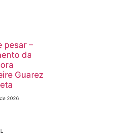
 pesar –
mento da
sora
ire Guarez
eta
 de 2026
AL