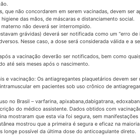
ção.
rios, que não concordarem em serem vacinadas, devem ser 
higiene das mãos, de máscaras e distanciamento social.
 materno não deverá ser interrompido.
stavam grávidas) deverá ser notificada como um “erro de 
dversos. Nesse caso, a dose será considerada válida e a 
após a vacinação deverão ser notificados, bem como quai
o até seis meses após o nascimento.
ais e vacinação: Os antiagregantes plaquetários devem ser
ntramuscular em pacientes sob uso crônico de antiagregan
uso no Brasil – varfarina, apixabana,dabigatrana, edoxaban
crição do médico assistente. Dados obtidos com vacinaçã
ina mostraram que esta via foi segura, sem manifestações
tânea mostrou que a primeira é segura e eficaz na maiori
is longe possível da última dose do anticoagulante direto.