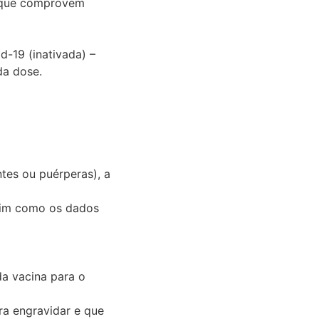
s que comprovem
-19 (inativada) –
da dose.
tes ou puérperas), a
ssim como os dados
da vacina para o
ra engravidar e que