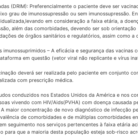
das (DRIM): Preferencialmente o paciente deve ser vacin
xo grau de imunossupressão ou sem imunossupressão. Ent
dualizada,levando em consideração a faixa etária, a doen
ssão, além das comorbidades, devendo ser sob orientação
dações de órgãos sanitários e regulatórios, assim como a di
s imunossuprimidos – A eficácia e segurança das vacinas 
taforma em questão (vetor viral não replicante e vírus ina
vacinação deverá ser realizada pelo paciente em conjunto c
alizada com prescrição médica.
tudos conduzidos nos Estados Unidos da América e nos con
essoas vivendo com HIV/Aids(PVHA) com doença causada 
A maior concentração de novo diagnóstico de infecção pe
revalência de comorbidades e de múltiplas comorbidades e
m seguimento nos serviços pertencentes à faixa etária ac
 para que a maioria desta população esteja sob-risco acr