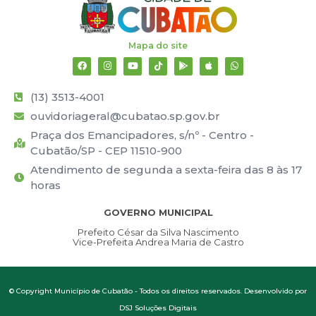
Mapa do site
(13) 3513-4001
ouvidoriageral@cubatao.sp.gov.br
Praça dos Emancipadores, s/nº - Centro -
Cubatão/SP - CEP 11510-900
Atendimento de segunda a sexta-feira das 8 às 17
horas
GOVERNO MUNICIPAL
Prefeito César da Silva Nascimento
Vice-Prefeita Andrea Maria de Castro
© Copyright Município de Cubatão - Todos os direitos reservados. Desenvolvido por
DSJ Soluções Digitais