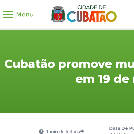
Cubatão promove mut
em 19 de
Data De Pu
1 min
de leitura