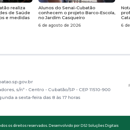
atão realiza
Alunos do Senai-Cubatão
Not
ades de Saúde
conhecem o projeto Barco-Escola,
pro
scos e medidas
no Jardim Casqueiro
Cat
6 de agosto de 2026
6 de
atao.sp.gov.br
ores, s/nº - Centro - Cubatão/SP - CEP 11510-900
nda a sexta-feira das 8 às 17 horas
dos os direitos reservados. Desenvolvido por DSJ Soluções Digitais