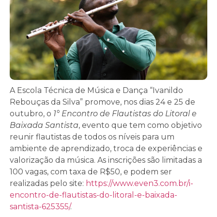
A Escola Técnica de Música e Dança “Ivanildo
Rebouças da Silva” promove, nos dias 24 e 25 de
outubro, o
1° Encontro de Flautistas do Litoral e
Baixada Santista
, evento que tem como objetivo
reunir flautistas de todos os níveis para um
ambiente de aprendizado, troca de experiências e
valorização da música. As inscrições são limitadas a
100 vagas, com taxa de R$50, e podem ser
realizadas pelo site:
https://www.even3.com.br/i-
encontro-de-flautistas-do-litoral-e-baixada-
santista-625355/
.