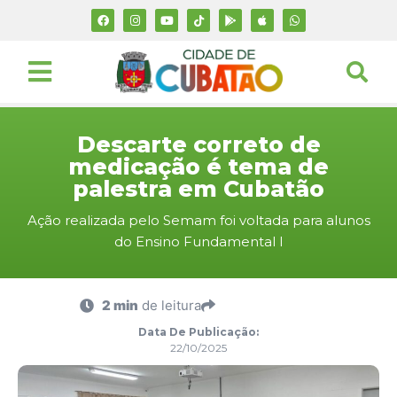
Descarte correto de
medicação é tema de
palestra em Cubatão
Ação realizada pelo Semam foi voltada para alunos
do Ensino Fundamental I
2 min
de leitura
Data De Publicação:
22/10/2025