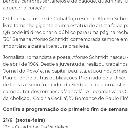
bandas, cantores sertanejos e de pagode, quadrilhas ju
aquecer o coração.
O filho mais ilustre de Cubatão, o escritor Afonso Sch
livro tamanho gigante e uma estátua do artista farão 
QR code irá direcionar o público para uma página rech
’50ª Semana Afonso Schmidt’ comemorada sempre em ju
importância para a literatura brasileira.
Jornalista, romancista e poeta, Afonso Schmidt nasce
de abril de 1964. Desde a juventude, realizou trabalhos 
‘Jornal do Povo’ e, na capital paulista, atuou nos jornai
Paulo’, entre outras publicações. Premiado pela União 
de Letras e sócio fundador do Sindicato dos Jornalista
como autor dos romances ‘Zanzalá’, ‘A Locomotiva: a O
da Abolição’, ‘Colônia Cecília’, ‘O Romance de Paulo Eir
Confira a programação do primeiro fim de semana
21/6 (sexta-feira)
19h – Quadrilha ‘Tia Valdelice’