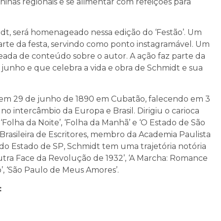
ninas regionais e se alimentar com refeições para
midt, será homenageado nessa edição do ‘Festão’. Um
parte da festa, servindo como ponto instagramável. Um
eada de conteúdo sobre o autor. A ação faz parte da
nho e que celebra a vida e obra de Schmidt e sua
u em 29 de junho de 1890 em Cubatão, falecendo em 3
no intercâmbio da Europa e Brasil. Dirigiu o carioca
s ‘Folha da Noite’, ‘Folha da Manhã’ e ‘O Estado de São
Brasileira de Escritores, membro da Academia Paulista
s do Estado de SP, Schmidt tem uma trajetória notória
utra Face da Revolução de 1932’, ‘A Marcha: Romance
ó’, ‘São Paulo de Meus Amores’.
: