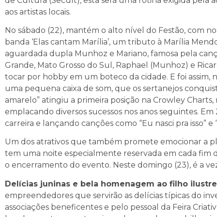
de Cultura (Secult), esta será uma rotina exigida pela
aos artistas locais.
No sábado (22), mantém o alto nível do Festão, com 
banda ‘Elas cantam Marília’, um tributo à Marília Men
aguardada dupla Munhoz e Mariano, famosa pela cançã
Grande, Mato Grosso do Sul, Raphael (Munhoz) e Ricar
tocar por hobby em um boteco da cidade. E foi assim, na
uma pequena caixa de som, que os sertanejos conquist
amarelo” atingiu a primeira posição na Crowley Charts, r
emplacando diversos sucessos nos anos seguintes. Em
carreira e lançando canções como “Eu nasci pra isso” 
Um dos atrativos que também promete emocionar a plat
tem uma noite especialmente reservada em cada fim de
o encerramento do evento. Neste domingo (23), é a vez
Delícias juninas e bela homenagem ao filho ilust
empreendedores que servirão as delícias típicas do inv
associações beneficentes e pelo pessoal da Feira Criati