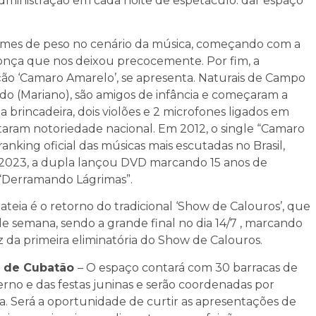
 administração em cada noite de espetáculo: dar espaço
nomes de peso no cenário da música, começando com a
donça que nos deixou precocemente. Por fim, a
o ‘Camaro Amarelo’, se apresenta. Naturais de Campo
do (Mariano), são amigos de infância e começaram a
 brincadeira, dois violões e 2 microfones ligados em
aram notoriedade nacional. Em 2012, o single “Camaro
anking oficial das músicas mais escutadas no Brasil,
 2023, a dupla lançou DVD marcando 15 anos de
e “Derramando Lágrimas”.
eia é o retorno do tradicional ‘Show de Calouros’, que
 semana, sendo a grande final no dia 14/7 , marcando
 da primeira eliminatória do Show de Calouros.
re de Cubatão
– O espaço contará com 30 barracas de
erno e das festas juninas e serão coordenadas por
va. Será a oportunidade de curtir as apresentações de