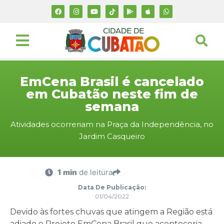
EmCena Brasil é cancelado
em Cubatão neste fim de
semana
Atividades ocorreriam na Praça da Independência, no
Jardim Casqueiro
1 min
de leitura
Data De Publicação:
01/04/2022
Devido às fortes chuvas que atingem a Região está
adiado o Projeto EmCena Brasil que aconteceria