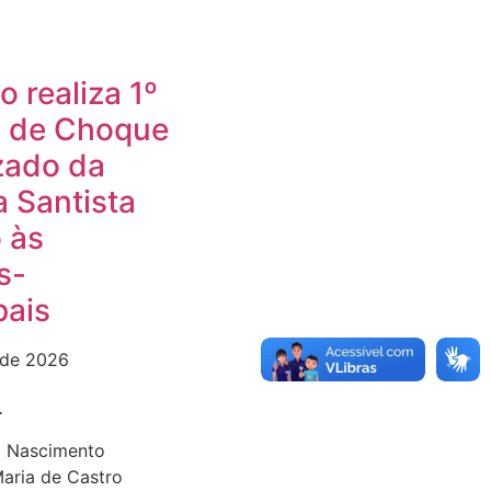
 realiza 1º
o de Choque
zado da
 Santista
 às
s-
pais
 de 2026
L
va Nascimento
Maria de Castro