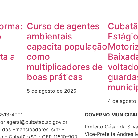
forma:
Curso de agentes
Cubatão
o
ambientais
Estági
capacita população
Motori
ta a
como
Baixada
multiplicadores de
voltado
boas práticas
guarda
munici
5 de agosto de 2026
4 de agosto
3513-4001
GOVERNO MUNICIPA
oriageral@cubatao.sp.gov.br
Prefeito César da Sil
 dos Emancipadores, s/nº -
Vice-Prefeita Andrea 
ro - Cubatão/SP - CEP 11510-900