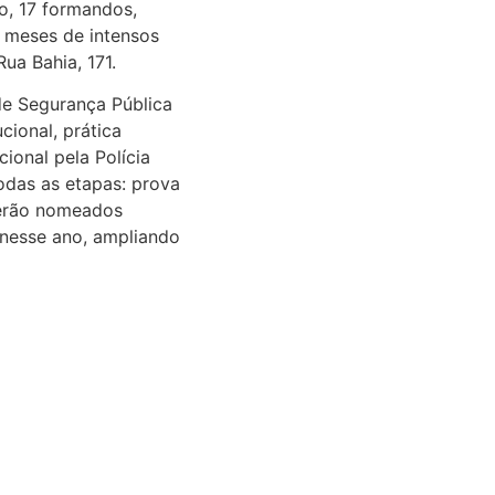
do, 17 formandos,
 meses de intensos
ua Bahia, 171.
 de Segurança Pública
cional, prática
ional pela Polícia
odas as etapas: prova
 serão nomeados
 nesse ano, ampliando