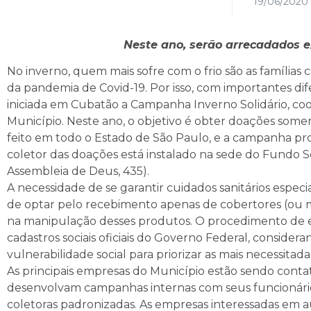
19/06/2020
Neste ano, serão arrecadados 
No inverno, quem mais sofre com o frio são as famílias 
da pandemia de Covid-19. Por isso, com importantes dif
iniciada em Cubatão a Campanha Inverno Solidário, co
Município. Neste ano, o objetivo é obter doações som
feito em todo o Estado de São Paulo, e a campanha pros
coletor das doações está instalado na sede do Fundo So
Assembleia de Deus, 435).
A necessidade de se garantir cuidados sanitários especi
de optar pelo recebimento apenas de cobertores (ou ma
na manipulação desses produtos. O procedimento de en
cadastros sociais oficiais do Governo Federal, consider
vulnerabilidade social para priorizar as mais necessitada
As principais empresas do Município estão sendo conta
desenvolvam campanhas internas com seus funcionários, 
coletoras padronizadas. As empresas interessadas em a