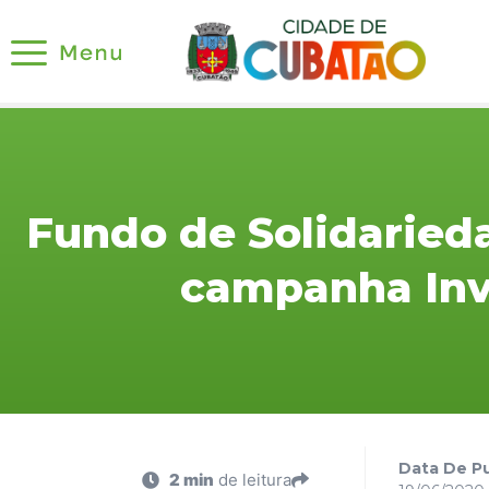
Fundo de Solidaried
campanha Inv
Data De Pu
2 min
de leitura