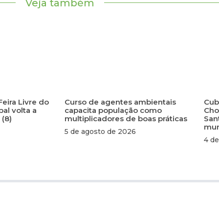
Veja também
Feira Livre do
Curso de agentes ambientais
Cuba
al volta a
capacita população como
Cho
 (8)
multiplicadores de boas práticas
San
mun
5 de agosto de 2026
4 de