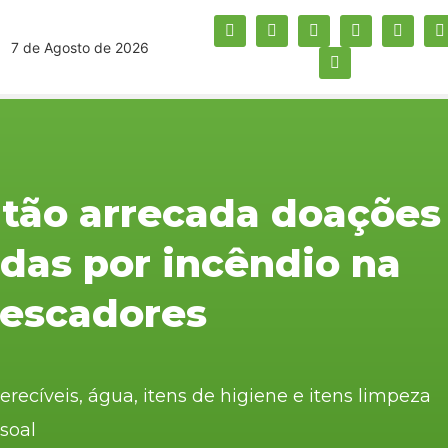
7 de Agosto de 2026
atão arrecada doações
idas por incêndio na
Pescadores
cíveis, água, itens de higiene e itens limpeza
soal