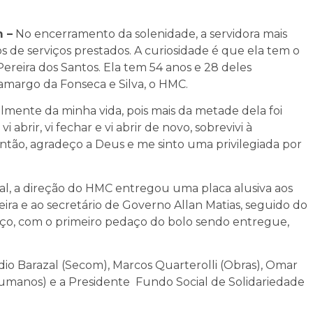
 –
No encerramento da solenidade, a servidora mais
de serviços prestados. A curiosidade é que ela tem o
ereira dos Santos. Ela tem 54 anos e 28 deles
amargo da Fonseca e Silva, o HMC.
eralmente da minha vida, pois mais da metade dela foi
abrir, vi fechar e vi abrir de novo, sobrevivi à
ntão, agradeço a Deus e me sinto uma privilegiada por
al, a direção do HMC entregou uma placa alusiva aos
ira e ao secretário de Governo Allan Matias, seguido do
 berço, com o primeiro pedaço do bolo sendo entregue,
io Barazal (Secom), Marcos Quarterolli (Obras), Omar
umanos) e a Presidente Fundo Social de Solidariedade