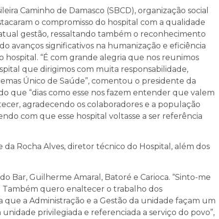
ileira Caminho de Damasco (SBCD), organização social
estacaram o compromisso do hospital com a qualidade
 atual gestão, ressaltando também o reconhecimento
 avanços significativos na humanização e eficiência
o hospital. “É com grande alegria que nos reunimos
ospital que dirigimos com muita responsabilidade,
temas Único de Saúde”, comentou o presidente da
endo que “dias como esse nos fazem entender que valem
ontecer, agradecendo os colaboradores e a população
endo com que esse hospital voltasse a ser referência
a Rocha Alves, diretor técnico do Hospital, além dos
do Bar, Guilherme Amaral, Batoré e Carioca. “Sinto-me
. Também quero enaltecer o trabalho dos
ra que a Administração e a Gestão da unidade façam um
unidade privilegiada e referenciada a serviço do povo”,