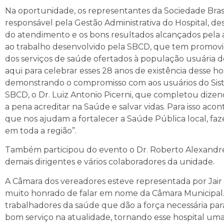
Na oportunidade, os representantes da Sociedade Bras
responsável pela Gestão Administrativa do Hospital, d
do atendimento e os bons resultados alcançados pela
ao trabalho desenvolvido pela SBCD, que tem promovido
dos serviços de saúde ofertados à população usuária d
aqui para celebrar esses 28 anos de existência desse h
demonstrando o compromisso com aos usuários do Sis
SBCD, o Dr. Luiz Antonio Picerni, que completou diz
a pena acreditar na Saúde e salvar vidas. Para isso ac
que nos ajudam a fortalecer a Saúde Pública local, faz
em toda a região”.
Também participou do evento o Dr. Roberto Alexandre d
demais dirigentes e vários colaboradores da unidade.
A Câmara dos vereadores esteve representada por Jair 
muito honrado de falar em nome da Câmara Municipal
trabalhadores da saúde que dão a força necessária pa
bom serviço na atualidade, tornando esse hospital uma 