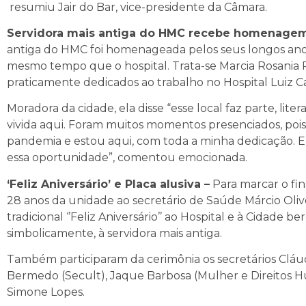
resumiu Jair do Bar, vice-presidente da Câmara.
Servidora mais antiga do HMC recebe homenagem
antiga do HMC foi homenageada pelos seus longos anos 
mesmo tempo que o hospital. Trata-se Marcia Rosania P
praticamente dedicados ao trabalho no Hospital Luiz C
Moradora da cidade, ela disse “esse local faz parte, lit
vivida aqui. Foram muitos momentos presenciados, pois vi 
pandemia e estou aqui, com toda a minha dedicação. E
essa oportunidade”, comentou emocionada.
‘Feliz Aniversário’ e Placa alusiva –
Para marcar o fin
28 anos da unidade ao secretário de Saúde Márcio Olive
tradicional ‘’Feliz Aniversário’’ ao Hospital e à Cidade
simbolicamente, à servidora mais antiga.
Também participaram da cerimônia os secretários Cláud
Bermedo (Secult), Jaque Barbosa (Mulher e Direitos H
Simone Lopes.