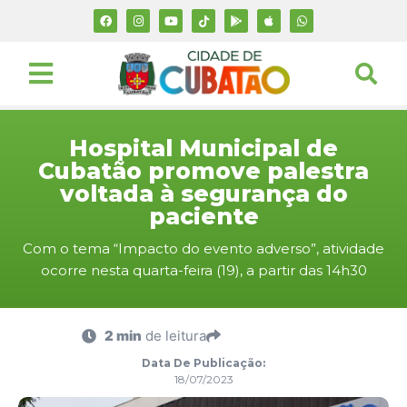
Hospital Municipal de
Cubatão promove palestra
voltada à segurança do
paciente
Com o tema “Impacto do evento adverso”, atividade
ocorre nesta quarta-feira (19), a partir das 14h30
2 min
de leitura
Data De Publicação:
18/07/2023