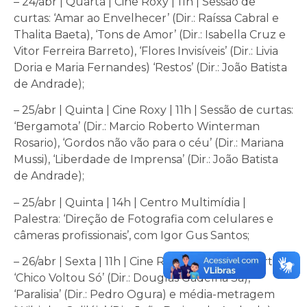
– 24/abr |
Quarta
| Cine Roxy | 11h | Sessão de
curtas: ‘Amar ao Envelhecer’ (Dir.: Raíssa Cabral e
Thalita Baeta), ‘Tons de Amor’ (Dir.: Isabella Cruz e
Vitor Ferreira Barreto), ‘Flores Invisíveis’ (Dir.: Livia
Doria e Maria Fernandes) ‘Restos’ (Dir.: João Batista
de Andrade);
– 25/abr |
Quinta
| Cine Roxy | 11h | Sessão de curtas:
‘Bergamota’ (Dir.: Marcio Roberto Winterman
Rosario), ‘Gordos não vão para o céu’ (Dir.: Mariana
Mussi), ‘Liberdade de Imprensa’ (Dir.: João Batista
de Andrade);
– 25/abr |
Quinta
| 14h | Centro Multimídia |
Palestra: ‘Direção de Fotografia com celulares e
câmeras profissionais’, com Igor Gus Santos;
– 26/abr |
Sexta
| 11h | Cine Roxy | Sessão de curtas:
‘Chico Voltou Só’ (Dir.: Douglas Gadelha Sá),
‘Paralisia’ (Dir.: Pedro Ogura) e média-metragem