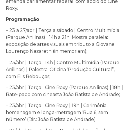
emenda parlamentar federal, com apoio do Cine
Roxy.
Programação
– 23 a 27/abr |
Ter
ça a
sábado
| Centro Multimídia
(Parque Anilinas) | 14h a 21h; Mostra paralela:
exposição de artes visuais em tributo a Giovane
Lourenço Nazareth (in memoriam);
– 23/abr |
Ter
ça | 14h | Centro Multimídia (Parque
Anilinas) | Palestra: Oficina ‘Produção Cultural”,
com Elis Rebouças;
– 23/abr |
Ter
ça | Cine Roxy (Parque Anilinas) | 18h |
Bate-papo com cineasta João Batista de Andrade;
– 23/abr |
Ter
ça | Cine Roxy | 19h | Cerimônia,
homenagem e longa-metragem ‘Rua 6, sem
número’ (Dir.: João Batista de Andrade);