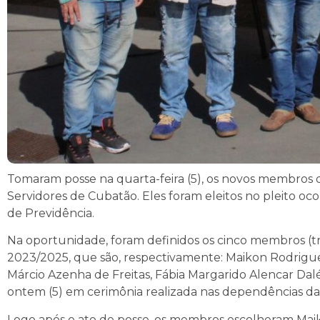
Tomaram posse na quarta-feira (5), os novos membros d
Servidores de Cubatão. Eles foram eleitos no pleito oco
de Previdência.
Na oportunidade, foram definidos os cinco membros (trê
2023/2025, que são, respectivamente: Maikon Rodrigue
Márcio Azenha de Freitas, Fábia Margarido Alencar Dal
ontem (5) em cerimônia realizada nas dependências da 
Logo após o ato de posse, os membros escolheram Mai