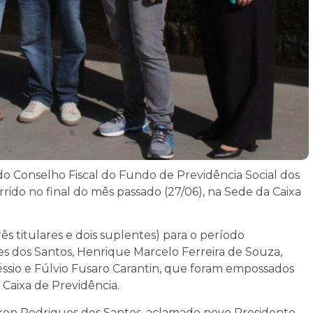
o Conselho Fiscal do Fundo de Previdência Social dos
rrido no final do mês passado (27/06), na Sede da Caixa
s titulares e dois suplentes) para o período
s dos Santos, Henrique Marcelo Ferreira de Souza,
éssio e Fúlvio Fusaro Carantin, que foram empossados
Caixa de Previdência.
kon Rodrigues dos Santos, aclamado novo Presidente