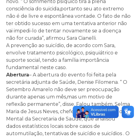
novo. “ O sofrimento psíquico tira a plena
consciência do suicida,portanto seu ato extremo
não é de livre e espontânea vontade. O fato de não
ter obtido sucesso em uma tentativa anterior não
vai impedi-lo de tentar novamente se a doença
não for curada”, afirmou Sara Cianelli.
A prevenção ao suicídio, de acordo com Sara,
envolve tratamento psicológico, psiquiátrico e
suporte social, tendo a família importância
fundamental neste caso.
Abertura
– A abertura do evento foi feita pela
secretária adjunta de Saúde, Denise Filomena. “ O
Setembro Amarelo não deve ser preocupação
durante apenas um mês,mas um motivo de
reflexão permanente”, disse. Falou também, Selma
Maria de Jesus Neves, chefe do Serviço de Saúde
Mental da Secretaria de Saúde, que analisou
dados estatísticos locais sobre casos de
automutilação, tentativas de suicídio e suicídios . O