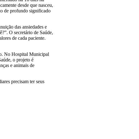
ticamente desde que nasceu,
sto de profundo significado
inuição das ansiedades e
ê?”. O secretário de Saúde,
alores de cada paciente.
ão. No Hospital Municipal
aúde, o projeto é
anças e animais de
liares precisam
ter
seus