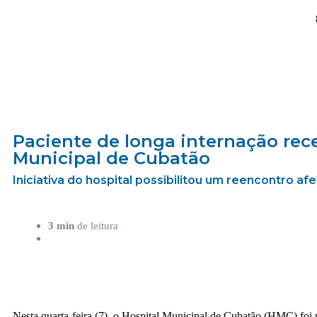
Paciente de longa internação rec
Municipal de Cubatão
Iniciativa do hospital possibilitou um reencontro af
3 min
de leitura
Nesta
quarta
-feira (7), o Hospital Municipal de Cubatão (HMC) foi