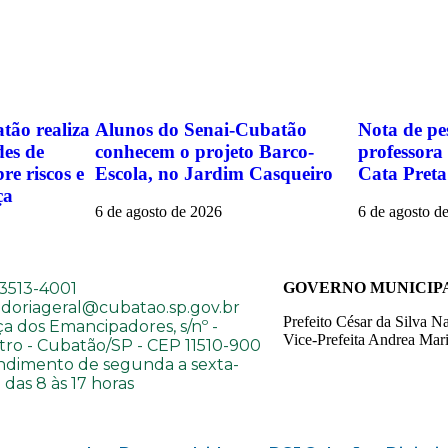
tão realiza
Alunos do Senai-Cubatão
Nota de pe
des de
conhecem o projeto Barco-
professora
re riscos e
Escola, no Jardim Casqueiro
Cata Preta
ça
6 de agosto de 2026
6 de agosto d
 3513-4001
GOVERNO MUNICIP
idoriageral@cubatao.sp.gov.br
Prefeito César da Silva N
a dos Emancipadores, s/nº -
Vice-Prefeita Andrea Mari
tro - Cubatão/SP - CEP 11510-900
ndimento de segunda a sexta-
a das 8 às 17 horas