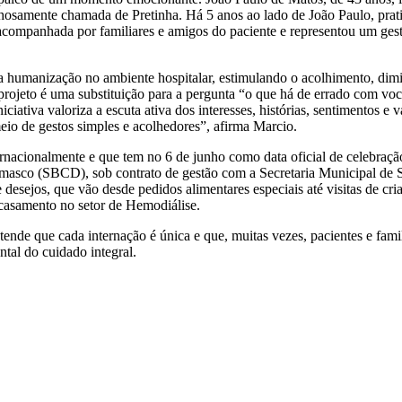
inhosamente chamada de Pretinha. Há 5 anos ao lado de João Paulo, pra
 foi acompanhada por familiares e amigos do paciente e representou um ge
a humanização no ambiente hospitalar, estimulando o acolhimento, dim
ojeto é uma substituição para a pergunta “o que há de errado com voc
iativa valoriza a escuta ativa dos interesses, histórias, sentimentos e v
io de gestos simples e acolhedores”, afirma Marcio.
ernacionalmente e que tem no
6 de junho
como data oficial de celebraç
masco (SBCD), sob contrato de gestão com a Secretaria Municipal de S
 desejos, que vão desde pedidos alimentares especiais até visitas de cri
casamento no setor de Hemodiálise.
ende que cada internação é única e que, muitas vezes, pacientes e fami
tal do cuidado integral.