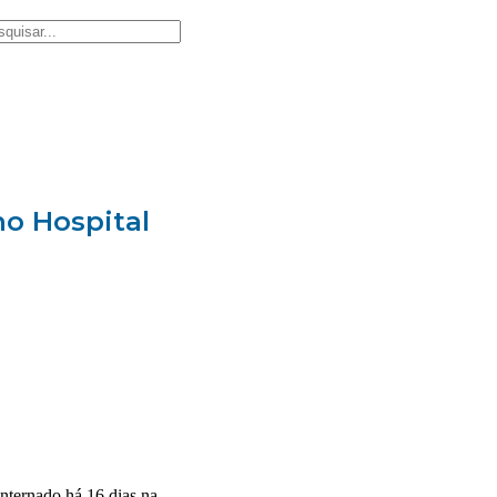
no Hospital
nternado há 16 dias na