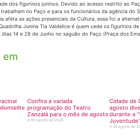
dade dos figurinos juninos. Devido ao acesso restrito ao Pa
e trabalham no Paço e para os funcionários da agência do S
 afeta as ações presenciais da Cultura, essa foi a alterna
uadrilha Junina Tia Valdelice é quem cede os figurinos de 
s dias 14 e 28 de Junho no saguão do Paço (Praça dos Ema
e em
acinal
Confira a variada
Cidade de 
liomielite
programação do Teatro
agosto dive
Zanzalá para o mês de agosto
durante a 
4 de agosto de 2026
Juventude
4 de agosto de 2