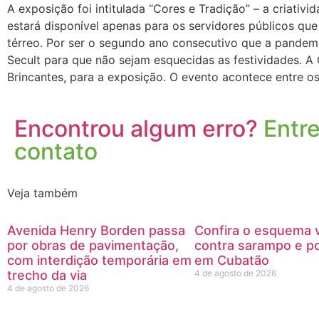
A exposição foi intitulada “Cores e Tradição” – a criativi
estará disponível apenas para os servidores públicos qu
térreo. Por ser o segundo ano consecutivo que a pandemia
Secult para que não sejam esquecidas as festividades. A Q
Brincantes, para a exposição. O evento acontece entre o
Encontrou algum erro?
Entr
contato
Veja também
Avenida Henry Borden passa
Confira o esquema v
por obras de pavimentação,
contra sarampo e po
com interdição temporária em
em Cubatão
trecho da via
4 de agosto de 2026
4 de agosto de 2026