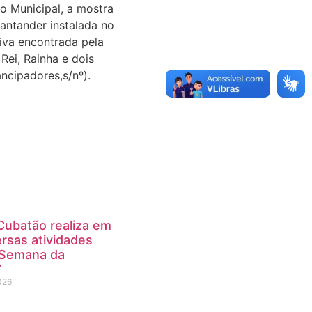
ço Municipal, a mostra
antander instalada no
tiva encontrada pela
Rei, Rainha e dois
ncipadores,s/nº).
Cubatão realiza em
rsas atividades
”Semana da
”
026