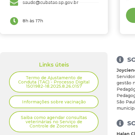
Con
saude@cubatao.sp.gov.br
res
atr
de 
8h às 17h
de 
Col
S
Links úteis
Joycie
Servido
Termo de Ajustamento de
Conduta (TAC) - Processo Digital
gestão n
1501982-18.2025.8.26.0157
Pedagógi
Pedagog
Informações sobre vacinação
São Paul
municipa
Saiba como agendar consultas
veterinárias no Serviço de
S
Controle de Zoonoses
Halan 