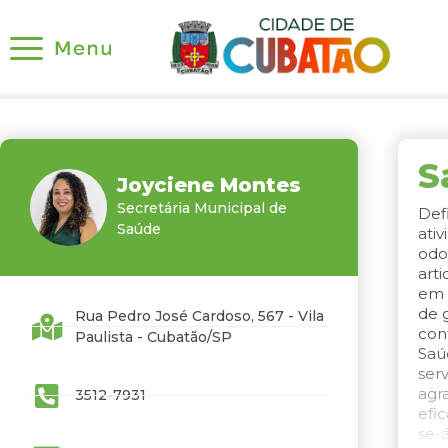
S
Joyciene Montes
Secretária Municipal de
Def
Saúde
ati
odo
art
em 
de 
Rua Pedro José Cardoso, 567 - Vila
con
Paulista - Cubatão/SP
Saú
ser
agr
3512-7931
efi
se-