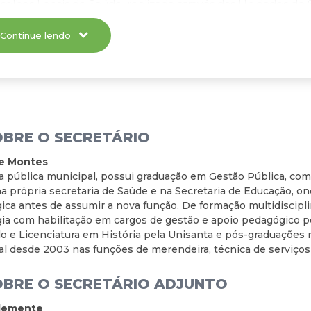
selhos Locais de Saúde, realizada através das Unidades de Sa
ponsável pela coordenação dos serviços de saúde prestado
avés das Coordenadorias Regionais, dos Colegiados Regionais
Continue lendo
Saúde; Nível de Gerenciamento do Sistema e Apoio Técnico
Serviços: realizado pelo Conselho Municipal de Saúde, Secr
egiado de Gestão, Assessorias Técnicas e órgãos de nível cen
OBRE O SECRETÁRIO
ne Montes
ra pública municipal, possui graduação em Gestão Pública, c
a própria secretaria de Saúde e na Secretaria de Educação, 
ca antes de assumir a nova função. De formação multidiscipli
ia com habilitação em cargos de gestão e apoio pedagógico p
o e Licenciatura em História pela Unisanta e pós-graduações n
l desde 2003 nas funções de merendeira, técnica de serviços 
OBRE O SECRETÁRIO ADJUNTO
Clemente