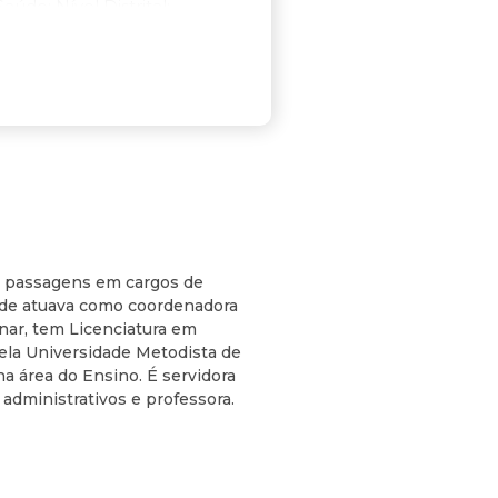
úde; Nível Distrital:
s no âmbito da Região
 e dos Conselhos Distritais
-Administrativo à Prestação
etário Municipal de Saúde,
tral.
om passagens em cargos de
onde atuava como coordenadora
nar, tem Licenciatura em
ela Universidade Metodista de
a área do Ensino. É servidora
administrativos e professora.