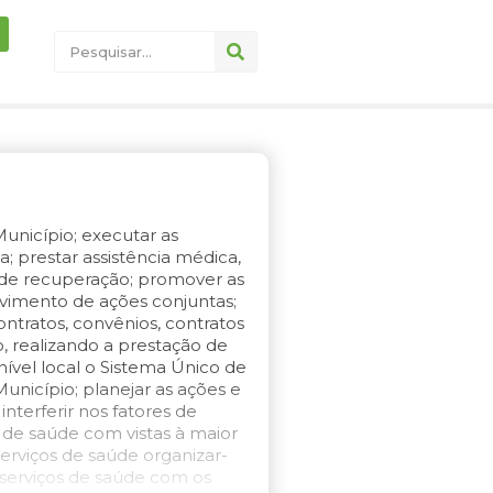
Município; executar as
; prestar assistência médica,
e de recuperação; promover as
lvimento de ações conjuntas;
ontratos, convênios, contratos
, realizando a prestação de
nível local o Sistema Único de
unicípio; planejar as ações e
nterferir nos fatores de
s de saúde com vistas à maior
erviços de saúde organizar-
e serviços de saúde com os