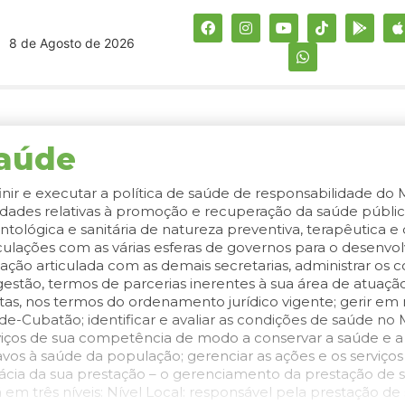
8 de Agosto de 2026
aúde
inir e executar a política de saúde de responsabilidade do 
vidades relativas à promoção e recuperação da saúde pública
ntológica e sanitária de natureza preventiva, terapêutica 
iculações com as várias esferas de governos para o desenvo
ação articulada com as demais secretarias, administrar os c
gestão, termos de parcerias inerentes à sua área de atuação
tas, nos termos do ordenamento jurídico vigente; gerir em 
de-Cubatão; identificar e avaliar as condições de saúde no M
viços de sua competência de modo a conservar a saúde e a i
avos à saúde da população; gerenciar as ações e os serviço
cácia da sua prestação – o gerenciamento da prestação de s
á em três níveis: Nível Local: responsável pela prestação d