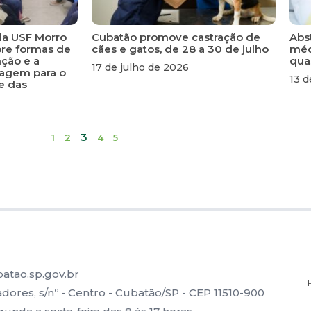
la USF Morro
Cubatão promove castração de
Abs
bre formas de
cães e gatos, de 28 a 30 de julho
méd
nção e a
qua
17 de julho de 2026
tagem para o
13 d
e das
3
1
2
4
5
atao.sp.gov.br
ores, s/nº - Centro - Cubatão/SP - CEP 11510-900