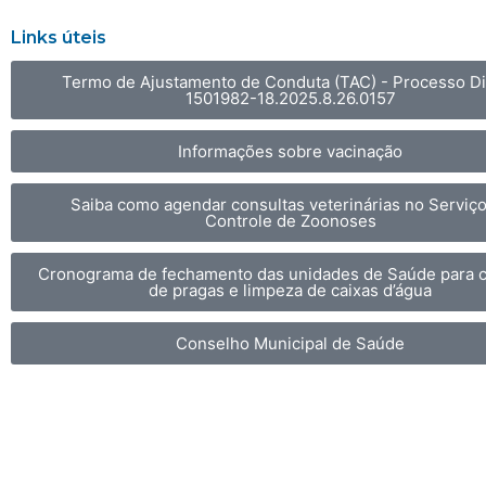
Links úteis
Termo de Ajustamento de Conduta (TAC) - Processo Dig
1501982-18.2025.8.26.0157
Informações sobre vacinação
Saiba como agendar consultas veterinárias no Serviç
Controle de Zoonoses
Cronograma de fechamento das unidades de Saúde para c
de pragas e limpeza de caixas d’água
Conselho Municipal de Saúde