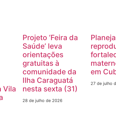
Projeto ‘Feira da
Planej
Saúde’ leva
reprodu
orientações
fortale
gratuitas à
materno
comunidade da
em Cub
Ilha Caraguatá
27 de julho 
 Vila
nesta sexta (31)
a
28 de julho de 2026