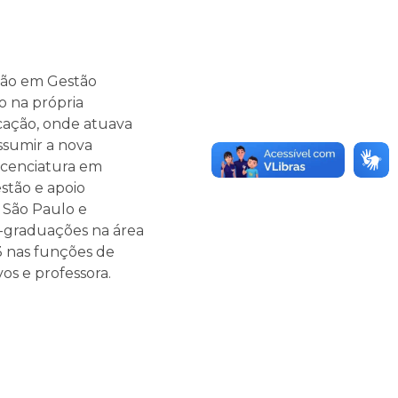
ação em Gestão
o na própria
cação, onde atuava
sumir a nova
Licenciatura em
stão e apoio
 São Paulo e
s-graduações na área
3 nas funções de
vos e professora.