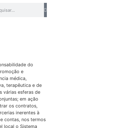
ponsabilidade do
 promoção e
ncia médica,
va, terapêutica e de
 várias esferas de
onjuntas; em ação
trar os contratos,
cerias inerentes à
de contas, nos termos
el local o Sistema