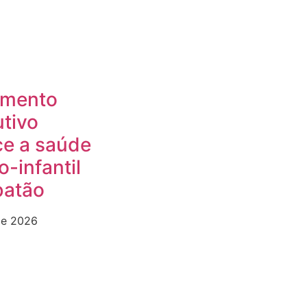
amento
tivo
ce a saúde
-infantil
atão
de 2026