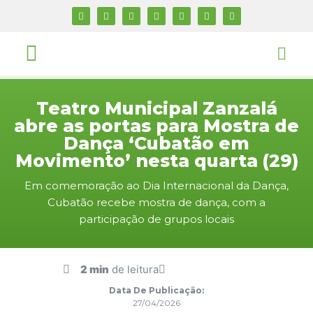
Teatro Municipal Zanzalá
abre as portas para Mostra de
Dança ‘Cubatão em
Movimento’ nesta quarta (29)
Em comemoração ao Dia Internacional da Dança,
Cubatão recebe mostra de dança, com a
participação de grupos locais
2 min
de leitura
Data De Publicação:
27/04/2026