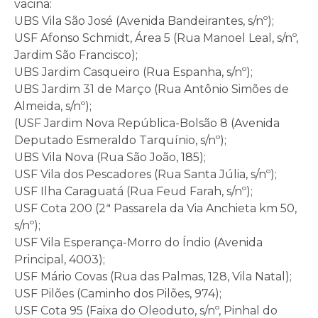
vacina:
UBS Vila São José (Avenida Bandeirantes, s/nº);
USF Afonso Schmidt, Área 5 (Rua Manoel Leal, s/nº,
Jardim São Francisco);
UBS Jardim Casqueiro (Rua Espanha, s/nº);
UBS Jardim 31 de Março (Rua Antônio Simões de
Almeida, s/nº);
(USF Jardim Nova República-Bolsão 8 (Avenida
Deputado Esmeraldo Tarquínio, s/nº);
UBS Vila Nova (Rua São João, 185);
USF Vila dos Pescadores (Rua Santa Júlia, s/nº);
USF Ilha Caraguatá (Rua Feud Farah, s/nº);
USF Cota 200 (2ª Passarela da Via Anchieta km 50,
s/nº);
USF Vila Esperança-Morro do Índio (Avenida
Principal, 4003);
USF Mário Covas (Rua das Palmas, 128, Vila Natal);
USF Pilões (Caminho dos Pilões, 974);
USF Cota 95 (Faixa do Oleoduto, s/nº, Pinhal do