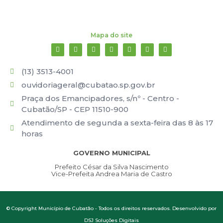
Mapa do site
(13) 3513-4001
ouvidoriageral@cubatao.sp.gov.br
Praça dos Emancipadores, s/nº - Centro -
Cubatão/SP - CEP 11510-900
Atendimento de segunda a sexta-feira das 8 às 17
horas
GOVERNO MUNICIPAL
Prefeito César da Silva Nascimento
Vice-Prefeita Andrea Maria de Castro
© Copyright Município de Cubatão - Todos os direitos reservados. Desenvolvido por
DSJ Soluções Digitais