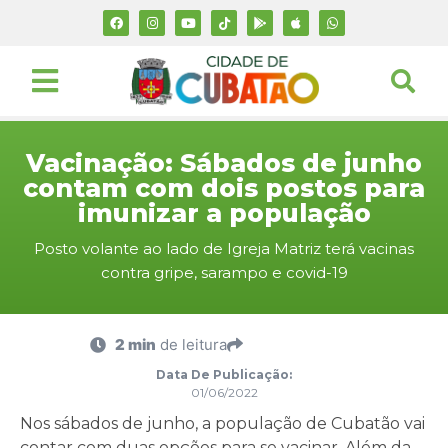
Vacinação: Sábados de junho
contam com dois postos para
imunizar a população
Posto volante ao lado de Igreja Matriz terá vacinas
contra gripe, sarampo e covid-19
2 min
de leitura
Data De Publicação:
01/06/2022
Nos sábados de junho, a população de Cubatão vai
contar com duas opções para se vacinar. Além da