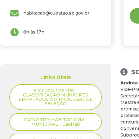
con
con
habitacao@cubatao.sp.gov.br
con
cad
hab
8h às 17h
Hab
Gov
rel
não
S
Links úteis
Andrea 
Vice-Pre
EDIFÍCIO CASTRO –
CLASSIFICAÇÃO MUNÍCIPES
Secretá
EMPATADOS NO PROCESSO DE
Mestra 
SELEÇÃO
premiaçã
profissi
CADASTRO HABITACIONAL
concurs
MUNICIPAL - CadHab
Convêni
Subprocu