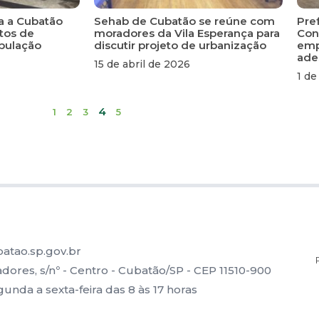
a a Cubatão
Sehab de Cubatão se reúne com
Pref
tos de
moradores da Vila Esperança para
Con
opulação
discutir projeto de urbanização
emp
ade
15 de abril de 2026
1 de
4
1
2
3
5
atao.sp.gov.br
ores, s/nº - Centro - Cubatão/SP - CEP 11510-900
nda a sexta-feira das 8 às 17 horas