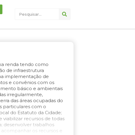
ixa renda tendo como
o de infraestrutura
r na implementação de
atos e convênios com os
amento básico e ambientais
as irregularmente,
 terra das áreas ocupadas do
s particulares com o
cal do Estatuto da Cidade;
 viabilizar recursos de todas
a; desenvolver trabalhos
; acompanhar os recursos e