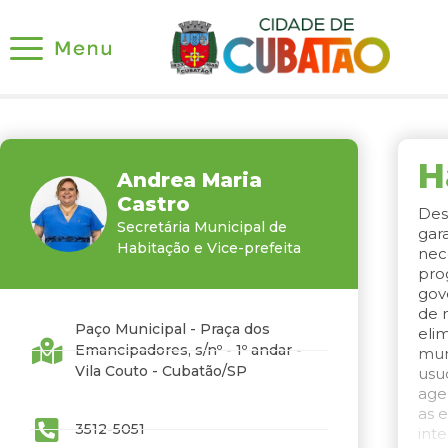
H
Andrea Maria
Castro
Des
Secretária Municipal de
gar
Habitação e Vice-prefeita
nec
pro
gov
de 
Paço Municipal - Praça dos
eli
Emancipadores, s/nº - 1º andar -
mun
Vila Couto - Cubatão/SP
usu
agen
as 
3512-5051
int