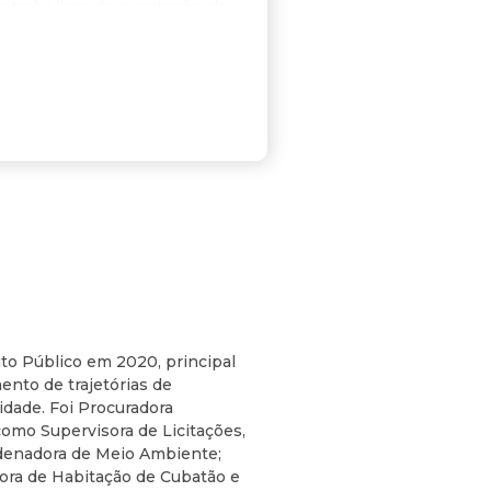
s trabalhos de prestação de
qci, planilha de custo;
es em andamento; implementar
ri-las no programa
 Plano Municipal de
 das políticas de inclusão do
ntrolar projetos e obras
unicipalidade em parceria ou
to Público em 2020, principal
ento de trajetórias de
idade. Foi Procuradora
omo Supervisora de Licitações,
rdenadora de Meio Ambiente;
tora de Habitação de Cubatão e