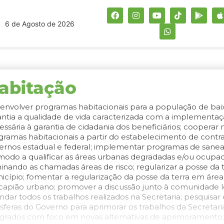
6 de Agosto de 2026
abitação
envolver programas habitacionais para a população de ba
antia a qualidade de vida caracterizada com a implementaçã
essária à garantia de cidadania dos beneficiários; coopera
gramas habitacionais a partir do estabelecimento de contr
ernos estadual e federal; implementar programas de sane
modo a qualificar as áreas urbanas degradadas e/ou ocupad
minando as chamadas áreas de risco; regularizar a posse da
icípio; fomentar a regularização da posse da terra em área
capião urbano; promover a discussão junto à comunidade lo
dar todos os trabalhos realizados na Secretaria; pesquisar e
esferas do Governo para aprimorar os trabalhos da Secretari
egrados com foco em novas alternativas de aprimoramento