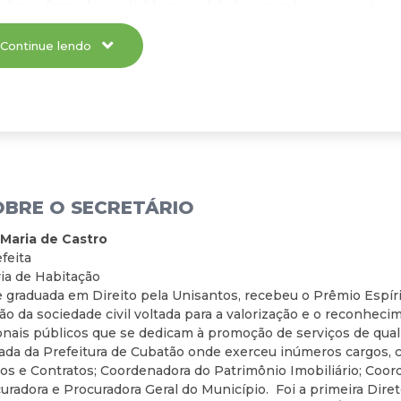
vênios firmados pela Municipalidade; agendar e executar o
tas com órgãos envolvidos; efetuar a previsão orçamentária, 
cluir e acompanhar os termos de referência das licitaçõ
Continue lendo
astro social das famílias ocupantes de áreas públicas e inse
itacional; discutir com a população, organizada ou não, um
itação, de modo a desenvolver estratégias para a integração
erno Municipal; elaborar, orientar, coordenar, executar e co
ativos à habitação de interesse social desenvolvidos pela M
 com outros entes da federação.
OBRE O SECRETÁRIO
Maria de Castro
feita
ria de Habitação
e graduada em Direito pela Unisantos, recebeu o Prêmio Espíri
o da sociedade civil voltada para a valorização e o reconhecim
onais públicos que se dedicam à promoção de serviços de qual
ada da Prefeitura de Cubatão onde exerceu inúmeros cargos, c
os e Contratos; Coordenadora do Patrimônio Imobiliário; Coo
radora e Procuradora Geral do Município. Foi a primeira Dire