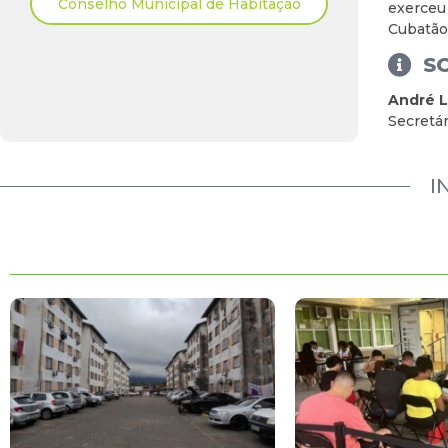
Conselho Municipal de Habitação
exerceu 
Cubatão
S
André 
Secretá
I